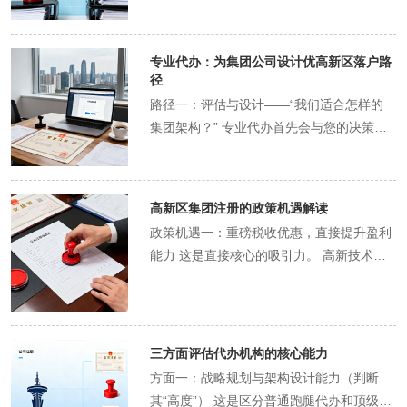
误区。代办服务通常会提醒您后续的记账报
然是业务的决策者，而代办机构是您得力的
公司的股权控制关系（全资、控股、参
案规划：专业顾问提供政策解读、经营范围
部门。代办机构的“捷径”在于，他们在为您
成，警惕低价陷阱 “超低价”或“一口价”背后
税、年报等法定义务，或直接提供这些服
执行顾问。通过清晰的分工与合作，您的个
股）。是采用“金字塔式”还是“网状式”结
建议。 名称核准：代为查询并提交名称登
办理注册的同时，会同步评估您的资质，并
常隐藏消费陷阱。 索要明细：要求对方提供
务，避免企业因疏忽管理而被列入异常名
体户创业之路将起步得更稳、更顺。
构？这关系到控制力、风险隔离和税务筹
记。 材料准备与提交：起草、整理、报送全
专业代办：为集团公司设计优高新区落户路
可能将相关政策申请“打包”进行，指导或协
书面报价单，逐项列明：服务费、刻章费、
录，影响信誉。 结论：创业之初，大的成本
划。 核心公司定位：明确母公司作为“投资
径
部申请文件。 全程代办跑腿：代替您往返于
助您准备材料，一并提交，确保您不会错过
地址费（如有）等，并确认是否为终价格。
是试错成本。个体注册代办服务，实质上是
中心”、“战略中心”和“财务中心”的职能，以
工商、税务等部门。 领取执照及送证上门。
路径一：评估与设计——“我们适合怎样的
任何应享的福利。 因此，落户高新区的“捷
问清后续：明确询问办理完成后是否有其他
为您的创业项目购买了一份“初始阶段错误
及各子公司作为“利润中心”或“业务中心”的
代办服务费的市场价格区间： 基础套餐（约
集团架构？” 专业代办首先会与您的决策层
径”，本质上是“信息捷径”、“资源捷径”和“经
费用？例如，是否强制捆绑代理记账？第二
保险”。它无法保证您日后经营一定成功，
角色。 注册地选择：母公司、子公司、业务
500-1000元）：仅包含营业执照办理，不
进行深度访谈，了解业务板块、发展战略、
验捷径”的集合。通过委托专业的代办机
年地址续费价格是多少？ 拒绝模糊：对
但它能确保您的企业以一个合法、合规、健
实体是否都注册在高新区？还是将研发中心
包含刻章、地址挂靠等。适合已有合规经营
资本规划，然后提供架构设计方案。 方案
构，您就直接站上了这些捷径的入口，大大
于“全包”、“搞定”等模糊表述，务必要求其
康的姿态诞生，让您能将所有能量集中于真
放在高新区以享受政策，将生产中心放在成
地址、只需完成基本登记的创业者。 标准套
A：先母后子，稳步推进。先注册满足条件
提升了创业效率。
解释具体包含项目。 注意事项三：确保注册
高新区集团注册的政策机遇解读
正的市场竞争中，这才是创业成功概率大化
本更低的地区？这需要通盘考虑。 关键节点
餐（约1000-2000元）：这是常见的选择。
的母公司，待其稳定运营后，再通过投资设
地址真实合规 地址是个体户的法律基础，至
的明智之举。
政策机遇一：重磅税收优惠，直接提升盈利
二：母公司与子公司的“双重达标” 根据国家
通常包含营业执照办理、基础材质公章刻制
立或股权收购的方式，逐步整合子公司，终
关重要。 自有地址：如果您使用自己的商
能力 这是直接核心的吸引力。 高新技术企
市场监督管理总局的规定，组建集团需要达
（1-2枚）、税务报到。性价比高。 全包套
申请集团认定。此路径稳健，资金压力小。
铺，需确保房产性质为商业或商住两用，并
业税收减免：集团核心母公司或子公司若被
到特定门槛： 母公司层面： 注册资本低限
餐（约2000元以上）：除标准套餐内容外，
方案B：多公司同步，一步到位。在整体规
能提供合法的租赁合同和产权证明。 代办提
认定为“高新技术企业”，可享受企业所得税
额（通常要求人民币5000万元以上，具体看
还可能包含：①地址挂靠费（对于无实际地
划清晰的前提下，同步注册母公司及其所需
供地址：务必确认该地址是高新区认可的、
减按15%征收的优惠（普通税率为25%）。
行业和高新区政策）。 母公司必须是依法设
址的创业者，这是大一笔附加费，每年约需
的子公司，一次性满足集团组建条件，快速
可用于工商注册的合规地址（如集群注册地
这对于利润可观的集团而言，意味着千万级
立的有限责任公司或股份有限公司。 集团整
三方面评估代办机构的核心能力
数千元不等）、②代理记账服务（通常按年
完成集团注册。此路径效率高，能快速形成
址）。要求代办机构在合同或收据中明确写
甚至亿级的税收节约。 研发费用加计扣除：
体层面： 母公司至少拥有3家子公司。 母公
付费，每月200-500元）、③银行开户协助
品牌合力，但对前期资金和规划要求高。 方
方面一：战略规划与架构设计能力（判断
明该地址，并承诺其合法性。避免使用虚假
集团发生的研发费用，在计算应纳税所得额
司和其子公司的合并注册资本总和需达到一
等。 三、 影响代办服务费的关键因素 注册
案C：核心公司先行，业务实体后置。建议
其“高度”） 这是区分普通跑腿代办和顶级咨