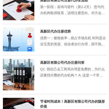
司名称，确保符合《企业名称登记管理规
高新区有限公司注册代办全流程
定》，避免与现有公司重名或相似。代办机
第一阶段：咨询与签约（第1-2天） 您与代
构会通过其经验预审名称，并通过线上系统
办机构取得联系，说明注册意向。对方会派
快速完成核名流程。 确定注册资本：目前普
专属顾问为您提供免费咨询，解答关于高新
遍实行注册资本认缴制，无需立即实缴。但
区政策、注册条件、费用等疑问。在双方达
注册资本数额需与公司规模、业务需求及股
成一致后，签订正式代办服务协议，明确双
高新区代办注册优势
东责任相匹配，需审慎确定。 明确经营范
方权责、服务内容、办理时限和费用。 第二
优势一：极致效率，抢占市场先机 时间是企
围：经营范围需准确、规范地表述公司未来
阶段：材料准备与核名（第3-5天） 此为关
业宝贵的资源。创业者自行办理，因不熟悉
从事的业务活动。某些特殊行业需办理前置
键准备期。您的顾问会提供一份详细的材料
流程、材料准备不当或不清楚办公时间，可
或后置审批许可（如食品经营许可证、ICP
清单，并指导您填写各类表格（如《公司设
能耗时数周甚至数月。专业代办机构与各政
许可证等）。代办机构熟知工商用语规范，
立登记申请书》、公司章程等）。同时，代
府部门保持良好沟通，熟知新政策和流程优
高新区有限公司代办注册问答
能帮助您科学拟定经营范围，避免未来不必
办机构会立即启动公司名称预先核准程序，
化点，能够规划出优办理路径，将材料准
Q1: 我自己去工商局办理是免费的，为什么
要的变更。 提供注册地址证明：高新区通常
确保名称的唯一性和合法性。此阶段需要您
备、提交、审批、领证等环节时间压缩到
还要找付费的代办机构？ A: 这是一个常见
要求提供商业用途的注册地址证明（如办公
的密切配合，及时提供准确信息。 第三阶
短，通常能在10-15个工作日内完成全部流
的误解。自行办理的“免费”仅指政府不收取
楼、商铺的租赁合同和房产证复印件）。若
段：工商登记与执照领取（第6-8天） 所有
程，助您的业务快速步入正轨，抢占市场机
工商登记行政事业性收费，但其中蕴含
您暂无实际办公地址，一些合规的代办机构
材料准备就绪后，代办人员通过线上系统向
遇。 优势二：专业精准，规避潜在风险 公
的“隐性成本”极高。包括：您个人投入的时
可提供高新区认可的虚拟地址或集群注册地
高新区市场监督管理局提交申请。由于代办
司注册涉及《公司法》、《工商管理条例》
间精力成本（机会成本）、因不专业导致的
节省时间成本！高新区有限公司代办的隐形
址，这对于初创企业尤其友好。 明确法人、
人员熟悉审核要点，材料一次性通过率极
等诸多法规，任何一个细节的疏忽都可能埋
重复修改和奔波成本、因信息不对称未能享
价值