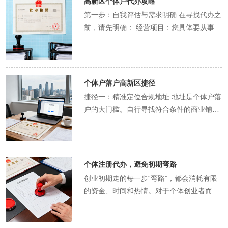
高新区个体户代办攻略
管税务机关办理税务登记，核定企业应纳税
工作，您只需在关键节点确认信息、签署文
目追求高注册资本以显示实力，却忽略了其
能专注于市场开拓、产品研发等核心工作，
的地址进行注册，这是合规的。主要分为两
味着能更快地签署商业合同，抓住转瞬即逝
公司缴纳企业所得税，股东分红还需缴纳个
种（如增值税、企业所得税等），并购买税
第一步：自我评估与需求明确 在寻找代办之
件即可。他们就像您的私人行政助理，确保
背后法律要求的股东在认缴额度内对公司债
其创造的价值远高于服务费。同时，通过代
种： 集群注册地址：由高新区管委会或授权
的商业机会。 价值三：降低决策疲劳，提升
人所得税。 组织形式：个体户结构简单，适
控设备及发票。 三、 选择代办服务的优势
前，请先明确： 经营项目：您具体要从事什
流程精准、按时推进，并随时向您汇报进
务承担的有限责任风险。代办顾问会结合行
办的专业规划，可以避免因错误产生的整改
机构提供，一个地址可注册多家企业，成本
创业幸福感 创业是一场马拉松，初期会面临
合小本经营；公司更规范，易于融资和吸引
整个过程涉及多个政府部门，材料繁多，流
么业务？这决定了经营范围怎么写，以及是
度。这种“全流程托管”模式，极大地减轻了
业特点、未来融资需求及股东风险承受能
成本、时间延误造成的商机损失，以及因不
较低，适合无需实际办公点的初创企业。 实
无数决策。从公司命名、股权分配到地址选
人才。 选择哪种形式，需根据经营规模、风
程严谨。专业代办机构的价值在于： 效率提
否需要办理前置/后置审批。 经营地址：您
创业者的初期负担。
力，给出合理的注册资本建议。 理由四：避
熟悉财税政策而多缴的税款，从而实现综合
体地址挂靠：一些商务秘书公司提供独立的
择，每一个决策都需要心智能量。将注册流
险程度和发展规划决定。 二、 个体营业执
升：熟悉流程与政策，能有效避免因材料错
是否有真实、合规的经营场所？如果没有，
开“地址真实性陷阱” 使用虚假地址或不合规
成本的优化。 优势五：无缝衔接，获得持续
办公室房号，看起来更像实体地址，隐私性
程委托给专业人士，实质上是将一整套复杂
照办理流程 名称申报：个体户名称通常
误、流程不熟导致的反复奔波和申请被拒。
需要代办机构提供地址挂靠服务。 发展规
的住宅地址注册，会导致公司被列入“经营
支持 公司注册只是万里长征第一步，后续的
个体户落户高新区捷径
更好。 务必选择由高新区认可或与园区有合
决策“外包”，您只需在顾问提供的专业选项
由“高新区+字号+行业+组织形式”组成，可
专业指导：在地址选择、经营范围拟定、税
划：是打算小规模经营，还是有未来扩张、
异常名录”，影响企业信誉和法人征信。正
记账报税、年度报告、资质申请、政策变更
作的合规地址提供商，避免使用虚假地址，
捷径一：精准定位合规地址 地址是个体户落
中进行选择即可，极大地降低了您的“决策
直接在线申报。 提交申请材料：所需核心材
务筹划等方面提供专业建议，为企业长远发
招人、打造品牌的想法？这会影响您选择个
规代办机构提供高新区认可的合规地址，确
应对等更为重要。正规的代办机构通常能提
否则会面临地址失联、被列入经营异常名录
户的大门槛。自行寻找符合条件的商业铺面
疲劳”。一个顺畅、无压力的公司开办体
料包括： 《个体工商户开业登记申请书》。
展打下良好基础。 后续服务衔接：优质的代
体户还是公司的决策。 第二步：筛选靠谱的
保注册基础牢固。 理由五：避开“税务报到
供这些增值服务，形成服务闭环。您无需在
的风险。可靠的代办机构会提供合规的地址
成本高、周期长。真正的“捷径”在于利用高
验，能有效提升创业初期的积极情绪和幸福
经营者身份证原件及复印件。 经营场所证明
办服务通常与记账报税、资质申请、政策咨
代办服务机构 参考以下标准： 精通个体户
陷阱” 领照后，必须在规定时间内完成税务
公司成长过程中频繁更换服务商，建立了长
资源。 Q4: 整个代办过程中，我需要出面几
新区为鼓励特定行业（如电子商务、咨询服
感，为后续更具挑战的旅程储备能量。 价值
（租赁合同+房产证复印件）。请注意，高
询等后续服务联动，为企业提供全生命周期
政策：确保对方熟悉高新区对个体户的特殊
报到，否则会产生罚款。创业者常因忙于业
期信任关系，服务更连贯、更了解企业情
次？ A: 理想情况下，您只需要出面两次：
务、设计工作室等）发展而推出的“集群注
四：规避试错成本，建立合规高起点 自行摸
新区对个体户的注册地址要求可能比公司更
支持。 总之，这份指南揭示了高新区公司注
管理规定，而非只精通公司注册。 服务内容
务而遗忘此事。代办服务包含税务报到环
况，能为您的长远发展提供稳定支持。
第一次是前期沟通和签署代办协议；第二次
册”或“工位注册”政策。专业的代办机构与这
索注册流程，难免会走弯路。填错表格、漏
严格，住宅通常不可用，需为商业或商住两
个体注册代办，避免初期弯路
册的全貌，而选择一家可靠的代办机构，无
清晰：询问服务包具体包含哪些项目（如：
节，确保企业税务状态正常，并初步完成税
是工商登记时需要股东、法人、监事等相关
些创新园区、孵化器有深度合作，能快速为
交材料、跑错部门……这些试错不仅消耗时
用性质。 涉及前置审批的，需先办理相关许
创业初期走的每一步“弯路”，都会消耗有限
疑是让您将宝贵精力聚焦于核心业务的佳策
是否含刻章？是否含税务报到？），避免低
种核定，为后续记账报税铺平道路。 理由
人员在线进行实名认证或到现场签字（目前
您匹配到合规、低成本的注册地址，绕开寻
间，更可能因不合规操作给企业留下隐患。
可证（如餐饮服务许可证）。 工商审批领
的资金、时间和热情。对于个体创业者而
略。
价陷阱。 成功案例：可以要求查看其为同行
六：避开“流程不熟导致的反复折腾” 工商、
很多地区支持线上电子签名，可进一步减少
找实体商铺的漫长过程。 捷径二：优化行业
代办机构的经验意味着“一次做对”，他们深
照：材料提交至高新区市场监督管理局，审
言，选择注册代办服务，是避免这些初期弯
业个体户办理的成功案例。 第三步：有效沟
税务、银行、刻章……各个部门的要求、流
露面次数）。其余环节，如核名、提交材
与经营范围表述 某些行业表述可能涉及复杂
知哪些环节容易出问题，如何与审批人员有
核通过后，即可领取《营业执照》。 三、
路直接、有效的手段。 避免“流程弯路”：自
通与材料准备 与代办顾问沟通时，务必坦
程和办公时间各异。自行办理如同闯关游
料、领照、刻章、开户、税务报到等，均可
的审批流程。代办机构的经验在于，能够用
效沟通。这种专业保障确保了您的企业从诞
后续必要步骤 领取执照后，同样需要完成：