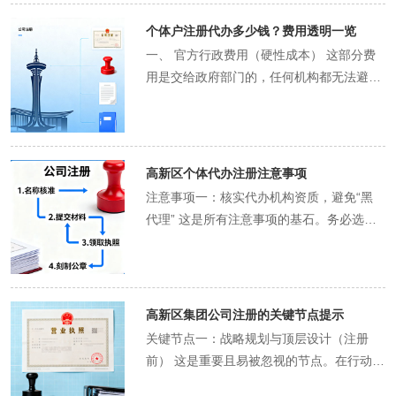
己办理，就像在没有地图的迷宫中摸索，反
诚、详细地说明您的情况。对方会根据您的
戏，极易因遗漏环节或材料不符而往返多
由代办人员完成或陪同办理。 Q5: 公司注册
规范、精准的工商术语来描述您的业务，使
生第一天起就站在一个合规、健康的起点
刻章：虽不强制要求所有章，但建议至少刻
复提交、补充材料是常态。代办机构手
需求，提供个性化的建议，例如： 在合规前
个体户注册代办多少钱？费用透明一览
次。代办机构熟悉全流程，能统筹安排，实
完成后，代办机构还能提供哪些服务？ A:
其既能准确反映经营内容，又能大限度地简
上，避免了未来为纠正初期错误而支付的更
制一个公章，便于签订合同。 税务登记：领
持“标准地图”，能带你走直的路线，避免在
提下，如何设定有利的税收核定方式。 如何
现“一站式”无缝对接。 理由七：避开“政策
一、 官方行政费用（硬性成本） 这部分费
公司注册完成意味着合法主体诞生，但运营
化流程，避免触发不必要的前置审批，从而
高昂代价。 因此，代办服务的价值绝不能简
取执照后30日内，到税务局办理税务登记，
流程中兜圈子。 避免“政策弯路”：因不了解
撰写经营范围才能既满足当前需要，又为未
信息滞后陷阱” 高新区政策时常更新，自行
用是交给政府部门的，任何机构都无法避
才刚刚开始。可靠的代办机构通常提供一系
缩短办理时间。例如，将业务描述归入高新
单地用服务费来衡量，它是一项能产生巨大
核定税种。即使季度销售额未超过起征点，
新政策而无法享受优惠，或误触红线被处
来留有余地。 提醒您注意个体户记账报税的
办理可能因信息滞后而无法享受新优惠，甚
免，但金额通常不高。 工商登记费：目前，
列售后服务，如： 代理记账报税：每月处理
区鼓励发展的“现代服务业”目录下，可能享
回报的战略性投资，为企业赢得宝贵的起跑
也需按时进行零申报。 开通社保/公积金账
罚，是令人惋惜的弯路。代办机构是您
义务（即使规模小，也建议规范记账）。 然
至误触红线。代办机构处于信息前沿，能及
我国已免征个体工商户的注册登记行政事业
公司账务，按时纳税申报。 年度工商年报：
受更快的审批通道。 捷径三：线上全流程代
时间和发展势能。
户（如需）：如果经营者本人或需雇佣员
的“政策雷达”，实时扫描，确保您行驶在正
后，在顾问指导下，高效准备好身份证、地
时获取并应用新政策，为企业争取大利益。
性收费。这意味着，从官方层面，领取营业
协助企业完成每年一度的公示信息填报。 资
办，实现“一次都不用跑” 目前，个体户注册
工，应开设社保和公积金账户。 四、 代办
确的航道上。 避免“决策弯路”：在注册资
址证明等核心材料。 第四步：跟进流程与确
综上所述，选择代办服务的每一个理由，都
执照本身是免费的。 刻章费用：这是首个主
质许可证代办：如食品经营许可证、进出口
已大力推行线上“一网通办”。但自行操作仍
高新区个体代办注册注意事项
服务的价值 对于个体户经营者，时间同样宝
本、经营范围、股权分配（如有合伙人）等
认成果 正规代办事会提供进度查询服务。您
对应着一个创业路上可能踩中的坑。这项投
要硬性成本。个体户至少需要刻制一枚公章
权、ICP许可证等。 社保公积金开户与代
可能因不熟悉系统而卡壳。代办机构熟练运
贵。代办服务的价值在于： 快速厘清政策：
注意事项一：核实代办机构资质，避免“黑
关键决策上，凭感觉做出的选择可能在日后
需要： 配合签字认证：在需要经营者本人签
资购买的不仅是服务，更是一份“安心”和“保
（发票专用章根据业务需要可选）。费用因
缴。 财税咨询与审计：提供日常财税咨询和
用线上平台，可以全程电子化提交申请，连
明确高新区对个体户经营的新规定（如行业
代理” 这是所有注意事项的基石。务必选择
带来巨大麻烦。代办顾问是您的“决策参
字或实名认证的环节及时配合。 验收成果文
障”，让您的创业之旅从一开始就走在平
材质（普通合成材料、牛角、铜等）和地区
年度审计服务。 选择“注册+代账”一站式服
签字环节都可实现线上电子签名。这意味
限制、地址要求）。 高效准备材料：确保材
正规、有资质的服务机构。 查验证件：要求
谋”，基于大量案例提供优解，避免
件：办理完成后，确认收到所有正本文件，
坦、合规的快车道上。
而异，一般在200元至500元之间。此费用
务，能确保企业财税工作的连续性和稳定
着，您可能只需要在手机上进行人脸识别和
料齐全、规范，一次性通过审批。 协助地址
对方出示《营业执照》，确认其经营范围包
foundational 级别的错误。 避免“时间弯
包括：《营业执照》正副本、一套印章（如
由刻章公司收取。 税务UKey费用：用于后
性。
电子签名，足不出户即可完成所有登记手
解决：为暂无合适经营地址的创业者提供合
含“商务代理代办服务”等类似内容。 考察实
路”：将数周时间投入行政事务，对个体创
包含）、税务登记告知书等。 索要注意事项
续申领和开具发票的税控设备，通常需要购
续，营业执照和印章还可通过快递寄送上
规方案。 完成后续登记：避免因疏忽税务报
体：条件允许可实地考察其办公场所，了解
业者来说是大的浪费。代办服务能将这些时
高新区集团公司注册的关键节点提示
清单：要求代办机构提供一份《个体户开业
买，费用约为200-300元。部分地区可能暂
门。这是现代技术带来的直观的“捷径”。 捷
到而产生罚款。 总之，个体户注册虽简，
团队规模。 查看口碑：通过网络搜索、第三
间压缩到极致，让您几乎在开业的同时就能
后注意事项》，如报税时间、年报时间、发
关键节点一：战略规划与顶层设计（注册
免。 二、 代办服务费（核心变量） 这是支
径四：政策包打包申请 落户高新区，个体户
但“简”不等于“易”。借助代办服务，可以确
方平台查看其历史评价和客户反馈。警惕那
投入经营，避免了宝贵时间资源的错配。 避
票申领流程等。 攻略核心：选择代办不是为
前） 这是重要且易被忽视的节点。在行动
付给代办机构的服务报酬，是费用差异的主
也可能享受如首次创业补贴、社保补贴、免
保您快速、合法地开门营业。
些只有手机号码、无固定办公地点、过度承
免“后续管理弯路”：重注册、轻维护是常见
了“甩手掌柜”，而是为了“专业协作”。您依
前，必须明确： 集团架构：确定母公司与子
要来源，通常包含以下服务内容： 咨询与方
税额度等优惠政策。但这些政策散见于不同
诺的“个人代理”。 注意事项二：明确费用构