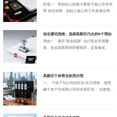
股东、监事信息：准备好所有相关人员（法
高。审核通过后，代办人员会代为领取或陪
下隐患。例如，经营范围填写不当会影响日
受政策优惠的损失成本，以及因流程不熟可
价值一：将创始人的精力聚焦于核心竞争优
定代表人、全体股东、监事）的身份证件、
同您领取《企业营业执照》。 第四阶段：刻
后开票和业务拓展；注册资本设定不科学会
能产生的法律风险成本。代办服务费购买的
势 创业初期，创始人核心的工作是验证商业
联系方式及股权分配比例。 二、 核心注册
章与银行开户（第9-12天） 凭营业执照，
加大股东责任；股权结构设计不合理会为未
是效率、专业、安全和安心，本质上是对您
模式、打磨产品/服务、开拓市场和组建团
流程详解 在材料准备齐全后，代办机构将代
代办机构会协助您到正规刻章点办理公章、
来融资和团队激励带来麻烦。代办机构的顾
核心创业精力的解放和对企业合规起航的投
队。这些是决定企业生死存亡的关键。如果
为执行以下标准化流程： 线上申报与材料提
财务章等刻制及公安备案。随后，根据您公
问具备专业知识和大量实战经验，能为您提
资。 Q2: 如何辨别一家代办机构是否可靠？
创始人耗费大量时间奔波于各个政府部门，
交：通过“一网通办”平台，提交公司章程、
创业避坑指南：选择高新区代办的N个理由
司的需求（如网点便利性、服务费用等），
供合规且具有前瞻性的方案，从源头上规避
A: 建议从以下几方面考察： 资质与口碑：
研究晦涩的法条和表格，无疑是巨大的资源
股东会决议、法人及股东身份证明、地址证
顾问会推荐合适的银行，并协助您准备开户
理由一：避开“取名陷阱” 自行取名常因重
法律和经营风险。 优势三：政策红利大化享
查看其营业执照、相关代理记账许可资质，
错配。代办服务将您从这些繁琐、低附加值
明等全部电子材料。 工商审批与营业执照领
所需的全套资料，预约银行客户经理，高效
复、近似或禁用词而被驳回，反复修改，耗
受优惠 高新区作为政策高地，通常会出台一
并在网络平台搜索其口碑和用户评价。 专业
的行政事务中彻底解放出来，让您能将
取：市场监督管理局对提交材料进行审核，
完成对公账户开立。 第五阶段：税务登记与
时耗力。代办机构能凭借其名称数据库和经
系列针对新注册企业的税收减免、租金补
性：沟通时，感受顾问是否专业、耐心，能
100%的精力投入到构建企业核心竞争力的
审核通过后，即可领取《企业营业执照》。
开业（第13-15天） 后一步是到高新区税务
验，快速预审并提供符合规范、通过率高的
贴、人才引进等优惠政策。但这些政策往往
否清晰解答您的疑问，而非一味低价承诺。
刀刃上。这种专注所带来的业务突破和早期
至此，公司在法律上正式成立。 刻制公章备
局办理税务登记，核定税种和发票类型。代
备选名称，避免您在起点就陷入僵局。 理由
分散、申请条件复杂。优秀的代办机构不仅
服务透明度：正规机构会提供明确的服务协
客户获取，其价值不可估量。 价值二：加速
案：凭营业执照到指定公安机关备案的点章
办人员会协助您完成税务报到，并指导您了
二：避开“经营范围陷阱” 经营范围并非写得
是流程办理者，更是“政策向导”，他们会根
议和费用明细，杜绝后续隐形收费。 办公地
高新区个体营业执照办理
融资与业务合作进程 对于需要融资的初创企
机构刻制公司公章、财务章、法人章、发票
解基本的纳税申报流程。至此，公司注册的
越多越好。随意罗列未经审批的项目，可能
据您的企业类型和行业，主动告知并协助您
址与规模：有条件可实地考察，了解其团队
业，快速拿到营业执照是开启融资谈判的前
一、 个体户与公司的区别 在办理前，需明
章等。 银行对公账户开立：代办机构通常会
全部法律流程宣告完成，公司可以正式开展
导致无法开票；而写得过窄，又会限制业务
申请所能享受的各项福利，让您的企业真正
规模和稳定性。 后续服务能力：询问其是否
提。代办服务能显著缩短公司成立的周期，
确个体户与有限公司的本质区别： 法律地
推荐与多家银行有合作关系的客户经理，协
业务。 全程中的代办角色： 在整个15天左
拓展。代办能根据您的核心业务和未来规
享受到高新区的发展红利。 优势四：成本优
提供注册后的记账报税、年报等配套服务。
使您能更快地与投资机构接触，签署投资协
位：个体户不具备法人资格，经营者对债务
助您准备所需材料，高效完成开户，便于未
右（具体时长取决于政府部门审批效率）的
划，精准使用规范术语，并提示需办理的专
化，实现综合节省 表面上看，代办服务需要
Q3: 代办机构承诺的“虚拟注册地址”是否可
议，让资金早日到位。同样，在与潜在客
承担无限连带责任；有限公司是独立法人，
来资金往来和税务操作。 税务报到与核定税
流程中，您不再是“跑腿员”，而是“决策
项审批，确保范围“准而全”。 理由三：避
支付一笔服务费，但这是一种极具性价比的
靠？有哪些类型？ A: 在高新区，为鼓励创
户、合作伙伴洽谈时，一个合法合规的经营
股东承担有限责任。 税收政策：个体户一般
种：在领取营业执照后规定时间内，需到主
者”和“监督者”。代办机构承担了所有的执行
开“注册资本陷阱” 认缴制下，不少创业者盲
投入。它将您从繁琐事务中解放出来，使您
业，允许使用集中办公区、企业孵化器提供
主体是建立信任的基础。快速完成注册，意
实行定额税或核定征收，缴纳个人所得税；