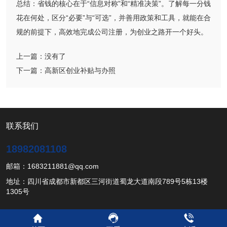
总结：省钱的核心在于“信息对称”和“精准决策”。了解每一分钱
花在何处，区分“必要”与“可选”，并善用政策和工具，就能在合
规的前提下，高效地完成公司注册，为创业之路开一个好头。
上一篇：
没有了
下一篇：
高新区创业补贴与办照
联系我们
18982081108
邮箱：1683211881@qq.com
地址：四川省成都市新都区三河街道蜀龙大道南段789号5栋13楼
1305号