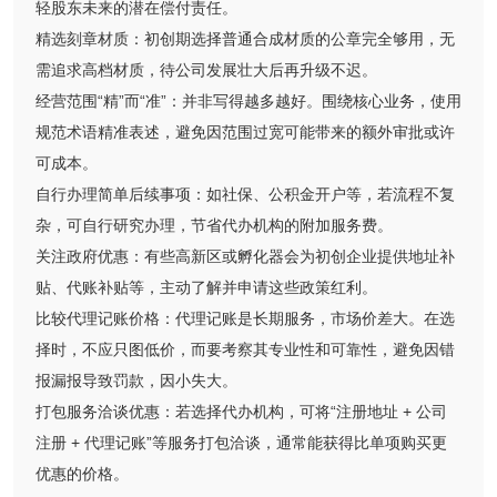
轻股东未来的潜在偿付责任。
精选刻章材质：初创期选择普通合成材质的公章完全够用，无
需追求高档材质，待公司发展壮大后再升级不迟。
经营范围“精”而“准”：并非写得越多越好。围绕核心业务，使用
规范术语精准表述，避免因范围过宽可能带来的额外审批或许
可成本。
自行办理简单后续事项：如社保、公积金开户等，若流程不复
杂，可自行研究办理，节省代办机构的附加服务费。
关注政府优惠：有些高新区或孵化器会为初创企业提供地址补
贴、代账补贴等，主动了解并申请这些政策红利。
比较代理记账价格：代理记账是长期服务，市场价差大。在选
择时，不应只图低价，而要考察其专业性和可靠性，避免因错
报漏报导致罚款，因小失大。
打包服务洽谈优惠：若选择代办机构，可将“注册地址 + 公司
注册 + 代理记账”等服务打包洽谈，通常能获得比单项购买更
优惠的价格。