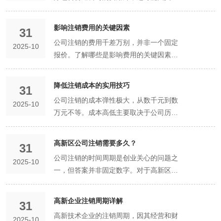
心关卡。高新区税务局对享受过税收优惠
给政府部门，金额不大，相对固定。 公告
情况等。基于诊断，他们会制定一份详细
合同，支付补偿金，完成社保销户。 第三
被列入严重违法失信企业名单，公司及其
股东大会确认。这份报告是后续注销申请
协助与部门沟通。 账册缺失：这是棘手的
殊性而产生额外成本。清晰理解这些成本
顺畅的情况下，整个注销流程可缩短至1
（如高新企业15%税率）的公司会进行重
费：如果走“一般注销”流程，需要在报纸
的注销方案和时间预估，让您对全局有清
阶段：税务注销攻坚期（与第二阶段并行
股东、高管将面临联合信用惩戒，影响未
的基石文件。 二、 高新企业清算的特殊
情况。需尽力重建账目，或由中介机构出
构成，是进行精准预算和决策的基础。
个月内完成。 三、 如何确保成功驶入“快
点核查，确保优惠享受合规。任何疑点都
上发布注销公告，费用根据报纸级别和版
影响注销费用的关键因素
晰认知。 全程包办，无缝衔接：代办机构
或稍后） 这是关键的环节，应尽早启动。
来的贷款、出行、再次创业等。 避坑指
31
性解决方案 高新企业因其技术密集、可能
具鉴证报告。税务局很可能因此对公司过
一、 基础流程成本（与普通公司类似）
速通道”？ 自我精准评估：在申请前，必
可能导致流程停滞。 终点：工商注销。这
面，一般在几百元左右。现在可通过“国家
拥有专业的项目团队，熟悉工商、税务、
清缴税款与发票：结清所有应缴税款、滞
南：严格自查。只要对“是否无债”有一丝
公司注销的费用千差万别，并非一个固定
享受过特殊政策，在清算时需额外关注：
往纳税情况从严核定，可能导致补缴大量
2025-10
代办服务人工成本：支付给代办机构的顾
须严格对照上述条件进行自我评估。特别
是法律上的“死亡证明”。高新区市场监督
企业信用信息公示系统”免费公告，此项费
银行、社保等各个环节的“隐形”规则和沟
纳金、罚款。向税务局缴销所有未使用的
疑虑，就必须走“一般注销”程序，通过正
报价。了解哪些是影响费用的关键因素，
知识产权处置方案：公司的专利、商标、
税款和罚款。 难题二：税务异常或存在历
问、会计师、项目经理的劳动报酬。这是
是“无债权债务”这一条，需要有确凿的证
管理局在收到齐全材料后，办理速度通常
用可省去。 其他杂费：如打印、复印、交
通技巧。他们负责准备所有申请材料，代
空白发票和税控设备。 税务清查：配合税
式的公告程序让债权人知情和申报。诚信
可以帮助您有针对性地提前准备，甚至采
软件著作权等无形资产是核心资产。清算
史遗留问题 具体表现： 非正常户：因地
成本的大头，取决于公司问题的复杂度和
据支持。任何侥幸心理都会导致申请被驳
较快。关键在于前置环节（尤其是税务）
通等零星费用，可忽略不计。 二、 第三
表企业与各部门沟通，处理审批过程中出
务局对公司近三年的纳税情况进行全面检
是底线。 第二大坑：“任性”失联，变成“非
取措施降低注销成本。 关键因素一：纳税
组需制定专门方案：是随其他资产一并打
址失联、逾期未申报等原因被税务局认定
耗费的时间。 政府性收费及第三方费用：
降低注销成本的实用技巧
回，甚至因虚假承诺而受到信用惩戒。 借
必须全部完成。 后续：扫尾工作。公司主
方服务费用（弹性成本） 这是费用的主要
31
现的各种问题，确保流程高效、顺畅地推
查。 获取《清税证明》：所有税务问题处
正常户” 坑况描述：公司停止经营后，负
人类别与税务健康状况（决定性因素） 这
包变卖，还是单独转让给股东或第三方？
为“非正常户”。 欠税、罚款：存在未缴清
如报纸公告费、会计师事务所的清算审计
助专业判断：企业主自身往往难以准确判
体虽已消失，但银行账户、公章等物理存
变量所在，取决于您需要解决多少“历史遗
公司注销的成本弹性极大，从数千元到数
进。 攻克税务难关：这是代办服务的核心
理完毕后，由税务局出具《清税证明》。
责人不按规定进行零申报，也不办理注
2025-10
是核心、影响权重大的因素。 小规模纳税
需进行评估作价，避免资产流失。 政府补
的税款、滞纳金、罚款。 发票问题：有未
报告费、银行账户管理及销户费等。 二、
断。此时，专业代办机构的价值凸显。他
在也需处理，以防风险。 全流程中的风险
留问题”。 代办服务费：支付给代办机构
万元不等。成本高低主要取决于公司历史
价值所在。他们配备有资深财税顾问，能
这是办理工商注销的必备文件。 第四阶
销，直接“撂挑子”走人，导致公司因地址
人 vs. 一般纳税人：一般纳税人账务更复
贴与专项资金清算方案：如果公司曾获得
验旧的发票、丢失发票。 税负异常：长期
历史问题处理成本（核心变量） 这是造成
们可以为您进行合规性诊断，确认您的公
点： 流程性风险：如公告期未满即申请注
的报酬。根据公司情况复杂程度，费用差
的“整洁度”。通过以下实用技巧，您可以
够帮助企业整理、核对账目，协助处理税
段：工商注销与收尾期（公告期满后） 申
失联、逾期申报成为税务“非正常户”，营
杂，税务注销核查更严格，费用通常高于
高新区政府给予的研发补贴、人才基金
微利或亏损，引起税务稽查风险。 解决方
成本差异的根本原因，高新企业需特别关
司是否真正符合简易注销条件，避免走弯
销，或清算组未依法备案。 实体性风险：
异巨大。 补税、罚款与滞纳金：如果公司
有效控制和降低注销过程中的各项开支。
务清查，确保在税务环节顺利通关，避免
请工商注销：在注销公告期满30日内，向
业执照被吊销。 严重后果：法人代表、股
小规模纳税人。 税务正常户 vs. 非正常
高新区公司注销需要多久？
等，需核查相关协议。若约定了在公司存
案： 先解除异常，再办理注销。必须补办
注： 税务清理成本： 补缴税款与罚款：
31
路。 规范完成税务清理：简易注销虽简化
如债务清偿存在遗漏，导致股东在清算范
存在税务问题，这是大的一笔“意外”支
技巧一：尽早规划，避免“非正常户”状态
因不熟悉税法而引发不必要的罚款或延长
高新区市场监督管理局申请注销登记。需
东将受到信用惩戒，三年内不得担任其他
户：如果是“非正常户”，代办费用会大幅
续期内不得注销，或注销需返还部分资
所有未申报的税种，缴纳所有欠款和罚
若存在过往申报不实、偷漏税行为，需补
公司注销的时间周期是创业关心的问题之
了工商流程，但税务清理是前置和必须完
围内承担赔偿责任；或资产处理不公，损
出。金额完全取决于欠税时间、金额和税
2025-10
（省钱技巧） 这是降低成本的基石。一旦
注销时间。 应对特殊情况：如公司证照、
提交： 《公司注销登记申请书》 股东会
公司的董事、监事、高管，个人出行、贷
增加。因为需要先花费大量精力解除异常
金，则需按协议处理，并与主管部门沟
款，使公司税务状态恢复正常后，才能启
缴增值税、企业所得税及巨额罚款。 税收
一，但答案并非固定数字。对于高新区公
成的条件。必须在公示前或公示期间，完
害部分股东利益。 合规性风险：税务注销
种，从几千到数十万上百万都有可能。 财
公司决定停止运营，必须立即启动注销程
公章遗失，股东失联，无法提供完整账本
确认的清算报告 清税证明 报纸公告样张
款等受限。且“吊销”不等于“注销”，公司主
状态（补申报、交罚款），才能进入注销
通，完成清算。 高新技术企业资质处理方
动注销流程。 积极配合调查：如实向税务
优惠清算成本：高新企业享受15%所得税
司而言，注销时长取决于所走流程、公司
成所有税务的注销手续，拿到《清税证
时被查出历史问题，面临补税、罚款甚至
务审计或清算报告费用：税务局或工商部
序或至少维持“正常户”状态。 操作：即使
凭证等“疑难杂症”，代办机构凭借其经
（或在国家企业信用信息公示系统公告的
体依然存在，债务责任不会消失，股东清
流程。这部分“救活”公司的成本很高。 账
案：公司注销，其高新技术企业资质自动
局说明情况，提供尽可能多的证据材料。
优惠，注销时税务局会重点核查优惠期内
复杂度及税务健康状况，短则1个月，长
明》。代办机构的财税专家能确保您的税
刑事责任。 结论：公司注销的全流程是一
门可能要求提供经审计的清算报告，聘请
无业务，也需按时进行“零申报”并提交年
高新企业注销周期详解
验，能提供可行的解决方案，大大提高了
截图） 营业执照正副本。 领取《准予注
算责任被无限期延长。 避坑指南：只要公
务凭证的完整性：公司自成立以来的账
31
失效。但需注意资质有效期内享受的税收
对于复杂的历史问题，聘请专业的税务师
的研发费用归集、高新收入占比等指标是
则半年以上。 情况一：理想情况——简易
务注销高效、无遗留问题。 结论：“高新
个环环相扣、先后顺序严格的法律程序。
会计师事务所的费用根据公司资产规模而
度报告。 省钱逻辑：如果放任不管，公司
注销的成功率。 结论：对于高新区企业，
销通知书》：审核通过后，领取通知书，
司不打算经营了，必须立即启动注销程
本、记账凭证、财务报表、银行流水是否
高新技术企业的注销周期，因其经营和财
优惠是否符合规定，税务注销时会重点核
或代办机构出面沟通、撰写情况说明，往
否持续达标。任何不达标都可能被认定为
2025-10
注销（快：约20-30个工作日） 适用对