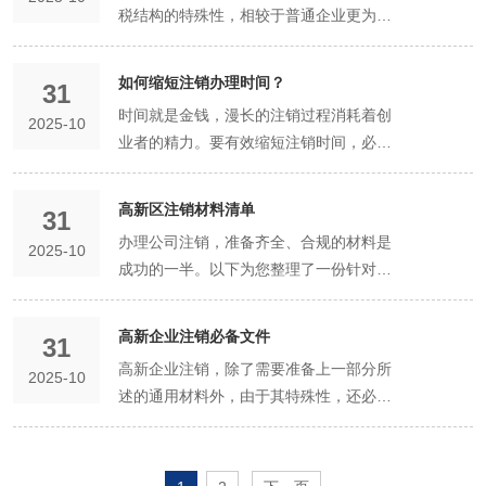
区公司快速注销通道”确实存在，它就
对高新区企业而言，理解流程全景，并提
定，通常数千元起。 补缴社保、支付员工
会因逾期申报或地址失联被列为“非正常
注销还可能涉及高新技术企业资质处理、
公司法人资格正式终止。 办理其他注销：
序。即使暂时不注销，也要按时进行零申
完整、规范？账务混乱或凭证大量缺失，
税结构的特殊性，相较于普通企业更为复
查。 技术团队安置方案：虽然非法律强
往能起到关键作用。 难题三：公司存在未
不当享受优惠，需补缴税款差额和滞纳
象：税务正常、无任何债权债务、未开过
是“简易注销”程序。但它的通行证是“经营
前预判在税务和资产处理上的特殊要求，
经济补偿金：这是法定义务，金额由员工
户”。解除异常状态本身就需要补申报、缴
享受过的政策补贴清算等特殊事项。选择
随后，办理银行基本户注销、公章缴销等
报和年报，维持公司的“正常”状态，为未
会极大增加注销难度和会计师的工作量，
杂，周期也可能更长。本部分将详细拆解
制，但妥善安置核心技术人员，支付经济
清偿的债务或诉讼 具体表现：有未付清的
金。这是高新企业独有的潜在成本。 资产
发票或仅有少量业务的高新区有限公司、
简单、无债一身轻”。对于符合条件的企
是确保顺利退出的前提。再次强调，寻求
工资、工作年限决定，是必须支付的硬性
罚款（通常数千元），且过程复杂。保
一家熟悉高新区政策的专业代办机构，相
后续事宜。 指南提示：整个流程理想状态
来注销保留通道。 第三大坑：注销前低价
费用自然飙升。 关键因素二：公司的经营
其独有的阶段和耗时因素。 周期阶段详
补偿金，完成社保公积金清算，是避免劳
供应商货款、银行贷款，或有未了结的诉
处置相关成本： 资产评估费：对专利、专
个人独资企业等。 时间线： 公示期（20
如何缩短注销办理时间？
业，这是一条捷径；对于不符合条件的企
专业指导是控制全流程风险的佳实践。
成本。 三、 代办服务费的详细构成与区
持“正常”状态，可直接进入注销流程，省
31
当于聘请了一位专业的“企业终结律师”，
下需3-6个月。税务注销是大的时间变
处置资产，引发税务风险 坑况描述：公司
历史与复杂度 开业时间长短：经营时间越
解： 第一阶段：前置评估与决策期（约1-
动纠纷、平稳完成清算的重要一环。 三、
讼案件。 严重后果：只要存在未了结的债
有技术等无形资产进行价值评估，以便转
天）：在国家企业信用信息公示系统发布
业，首要任务是解决问题，使之符合条
间 代办服务费是核心，它通常打包了处理
去大笔罚款和额外处理费用。 技巧二：自
时间就是金钱，漫长的注销过程消耗着创
能够用短的时间、低的风险，合法合规地
量。强烈建议在清算组成立后，立即引入
在注销清算期间，将存货、设备等资产以
久，历史遗留问题可能越多，税务核查范
2025-10
2周） 此阶段是高新企业特有的准备期，
专业解决方案的价值 自行组织清算，尤其
务或诉讼，工商部门绝不会批准注销。盲
让或分配，需支付评估费。 资产变现的税
简易注销公告，法定公示期为20天。 办理
件，或老老实实走“一般注销”程序。专业
上述所有事务的劳动报酬。费用主要取决
我评估，力争走“简易注销”通道 简易注销
业者的精力。要有效缩短注销时间，必须
让公司“善终”，使企业主能够解脱出来，
专业的财税顾问或代办机构介入税务流
明显低于市场的价格“甩卖”给关联方或个
围越大。 银行流水与开票情况：从未经
普通企业通常没有。 工作内容： 知识产
是对于有复杂资产和债务的公司，极易出
目注销，股东可能需对公司债务承担连带
费：处置设备、存货、知识产权等资产，
期（5-10天）：公示期内同步完成税务注
代办机构的作用，就是帮您拿到这张“通行
于公司类型： 1. 简易注销型公司（费用
比一般注销流程短、材料少，代办费用也
采取主动策略，针对关键瓶颈环节进行优
安心投身于新的事业。
程，以确保合规、高效。
人，企图逃避税款。 严重后果：税务局有
营、无流水、无开票的公司（即“空壳公
权（IP）评估：评估专利、软著等无形资
现程序不合法、资产低估、债务遗漏等问
责任。 解决方案： 清偿债务：这是直接
需要依法缴纳增值税、企业所得税等。 人
销。公示期满后，若无异议，向工商部门
证”，并确保您在这条“快速通道”上畅通无
低：约2000 - 4000元） 公司特征：税务
低得多。 操作：严格对照条件自我评估：
化。 策略一：确保公司始终处于“健康状
权对该项交易进行纳税调整，视为按公允
司”）注销简单、便宜。反之，流水频繁、
产的权属、价值和处置方案（转让、注销
高新区注销材料清单
题。专业的代办服务机构能提供“清算注销
的方式。通过清算组与债权人协商，达成
员安置成本：依法与员工解除劳动合同所
提交申请，一般在几个工作日内即可核
31
阻。
正常，无任何经营，无银行流水，无债
公司是否为有限责任公司/个人独资企业/
态”（治本之策） 这是有效、根本的方
价值销售，不仅需要补缴增值税、企业所
开票量大的公司，注销工作量呈指数级增
还是由股东承接）。 政策补贴清算：核查
一体化”解决方案： 担任清算组负责人或
还款协议并履行。 提供担保：如无法立即
需支付的经济补偿金，这是受法律保护的
准。 总时长：在材料准备充分、流程无缝
办理公司注销，准备齐全、合规的材料是
务，无开过发票。 服务内容：全程网上申
合伙企业？是否“未开业”或“无债权债务”？
2025-10
法。在公司运营期间就做到： 依法合规记
得税，还会面临高额罚款。 避坑指南：资
长。 是否有分支机构或子公司：如果公司
曾获得的高新区政府补贴、研发奖励等协
顾问：确保清算程序完全合法合规。 提供
清偿，可由股东或其他第三方提供有效担
刚性成本。 政府补贴返还成本：如果曾获
衔接的理想状态下，1个月左右可以完
成功的一半。以下为您整理了一份针对高
请，材料极简。 费用分析：流程简单，工
省钱逻辑：简易注销省去了清算组备案、
账报税：即使零收入，也坚持按时申报。
产处置必须合规。涉及重大资产处置时，
下有分公司或控股子公司，需要先完成所
议，明确注销时是否需要返还部分资金。
资产评估、债权追讨、债务谈判等专业服
保，取得债权人同意注销的书面文件。 等
得高新区政府提供的专项补贴、奖励资
成。这是快的通道。 情况二：普遍情况
新区公司“一般注销”流程的通用材料清
作量小，故费用低。 2. 一般纳税人正常户
登报公告（节省约45天时间和数百元公告
这是确保税务注销环节顺畅的基石。 妥善
建议聘请第三方评估机构出具评估报告，
有分支机构的注销，才能注销母公司，流
高新资质复核：预审企业在资质有效期内
务。 针对高新企业的特殊性，提供知识产
待诉讼完结：必须等待法院判决并执行完
金，需根据资助协议条款，确定在注销时
——一般注销（通常：2-6个月） 绝大多
单，您可据此核对准备。 第一部分：工商
（费用中等：约5000 - 10000元+） 公司
费）和复杂的清算报告。代办服务费因此
保管公司档案：将营业执照、公章、财务
高新企业注销必备文件
作为公允价值的证明，并依法纳税。 第四
程嵌套，费用叠加。 关键因素三：资产、
是否持续满足高新企业认定条件（科技人
31
权估值与转让、政策合规性审查等专业支
毕后，才能继续注销流程。 难题四：股东
是否需要全额或按比例返还。这是一项可
数已有经营历史的公司需走此流程。其核
注销环节核心材料 《公司注销登记申请
特征：税务正常，有经营，有账本凭证，
可降低30%-50%。切忌虚假承诺，不符合
账册、凭证、银行流水等资料分类归档，
大坑：遗漏债务清偿，股东承担无限连带
债务与人员状况 资产规模与构成：公司是
员比例、研发费用占比等），预判税务注
高新企业注销，除了需要准备上一部分所
持。 通过这套完整的解决方案，可以确保
失联或意见不一 具体表现：部分小股东无
能的、巨大的沉没成本。 三、 高新企业
心耗时环节如下： 清算组备案与公告（至
2025-10
书》：工商网站可下载，需由清算组负责
开过发票，但账务清晰，无重大隐患。 服
条件不要强求。 技巧三：自行处理力所能
妥善保存。避免因资料缺失耽误时间。 及
责任 坑况描述：清算组未通知到已知债权
否有大量存货、固定资产、车辆、房产、
销时的核查重点。 周期影响：此阶段虽不
述的通用材料外，由于其特殊性，还必须
高新企业“善始善终”，合法退出市场，保
法取得联系，或股东之间就注销、资产分
特有的隐性成本 知识产权失效成本：随着
少45天）：成立清算组并工商备案（约1-
人签字，并加盖公司公章。 公司解散的证
务内容：包括税务注销（整理账务、配合
及的事务 将专业的事交给专业的人，但一
时处理异常：一旦发现公司被列入地址异
人，或未看到公告的债权人未及时申报，
知识产权？处置这些资产需要评估、变
进入官方流程，但至关重要。妥善的评估
额外准备或重点关注以下几类“必备文
护股东的后权益。
配方案无法达成一致。 解决方案： 司法
公司注销，其名下的所有知识产权（商
3天）。随后，必须登报或在公示系统公
明文件： 情形一：股东会决议解散。需提
税务检查）、工商注销、银行销户等全流
些简单工作可自行完成以节省人力成本。
常或税务异常，立即着手处理，不要拖
导致部分债务未被清偿就完成了注销。 严
卖，涉及税费，会增加复杂性和成本。 债
和决策能为后续流程扫清障碍。如需处理
件”。这些文件是应对税务重点核查、处理
途径：可向人民法院提起解散公司之诉，
标、专利）也将失效，其潜在市场价值归
告，通知债权人申报债权，公告期法定为
供由代表三分之二以上表决权的股东签署
程。 费用分析：工作量集中在税务注销环
操作： 整理档案：自行收集、整理公司自
延。 策略二：精准选择注销路径，直
重后果：根据《公司法》，清算组成员
务情况：公司是否有未清偿的银行贷款、
IP或补贴问题，会额外增加时间。 第二阶
特殊资产的关键。 第一类：知识产权
凭生效的判决书即可办理注销，无需失联
零。这虽不是现金支出，但是一项巨大的
45天。这是无法缩短的“死时间”。 税务注
的 股东会决议。 情形二：被吊销营业执