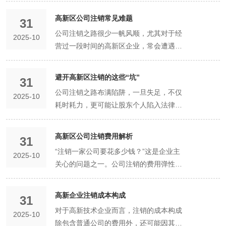
难、耗时的环节。税务局会彻底清查公司
推选清算组负责人。 工商备案：清算组成
算组成立后10日内，需向高新区市场监督
调查或采取行政强制、司法协助措施。 被
辑关系。 全流程图（简化版）： [决议解
自成立以来所有的账务、纳税申报情况。
立之日起10日内，向高新区市场监督管理
高新区公司注销常见难题
管理局进行备案。 公告与债权登记：清算
31
列入经营异常名录或严重违法失信企业名
散] → [成立清算组] → [工商备案] ↓ [清算
需要提供近三年的所有账本、凭证、纳税
局提交《公司清算组备案申请书》、股东
组应当自成立之日起60日内，在报纸上发
公司注销之路很少一帆风顺，尤其对于经
单。 有正在诉讼或仲裁中的事项。 公司
2025-10
工作：公告/通知债权人、清查资产、清偿
申报表、银行流水等。任何疑点（如长期
会决议等材料，办理备案手续，获取《备
布注销公告（或通过国家企业信用信息公
营过一段时间的高新区企业，常会遭遇各
章程规定的营业期限未满。 法律、行政法
债务] ↓ [税务注销] (核心难点，与清算并
零申报、税负异常）、欠税、逾期申报罚
案通知书》。 第二阶段：清算执行与公告
示系统免费公告），通知债权人申报债
种“拦路虎”。预先了解这些常见难题，并
规规定注销前需经批准的项目。 二、 简
行) ↓ [公告期满45日后] ↓ [编制清算报告]
款，都必须处理完毕才能拿到《清税证
期（第2周 - 第8周） 接管公司财产、印章
权。公告期至少为45天。 全面清算：这是
准备好应对之策，方能临危不乱。 难题
易注销的核心流程与优势 与传统“一般注
→ [股东会确认] ↓ [提交材料] → [工商注销
避开高新区注销的这些“坑”
明》。 材料要求苛刻，容错率低：每个部
和账册：清算组全面接管公司。 发布清算
31
实质性的阶段。清算组需要： 了结公司业
一：资料遗失或不完整 具体表现：营业执
销”相比，简易注销的优势极其明显： 省
登记] ↓ [领取《准予注销通知书》] → [法
门对提交的表格、文件都有极其严格和规
公告：在当地省级以上报纸上发布一次注
公司注销之路布满陷阱，一旦失足，不仅
务：终止一切经营活动。 清查资产、债权
2025-10
照正副本遗失、全套公章遗失、重要财务
去清算组备案与登报公告：无需成立清算
人资格终止] ↓ [银行销户、公章缴销] (收
范的要求。格式错误、漏签一个字、少盖
销公告，同时也可在国家企业信用信息公
耗时耗力，更可能让股东个人陷入法律风
与债务：全面盘点公司财产，编制资产负
账册或凭证缺失。 严重后果：无法正常提
组，也无需在报纸上发布注销公告，节省
尾工作) 流程解析与高新区特点： 起点：
一个章，都可能被退回重来。非专业人士
示系统免费公告。公告期为45日。 通知已
险。以下是高新区公司注销中常见的“大
债表和财产清单。追缴应收账款，核实并
交申请，流程在一开始就卡住。 解决方
至少45天（登报公告期）的时间。 全程线
合法有效的解散决议。这是所有流程的合
很难一次性准备妥当。 二、 高新区代办
知债权人：除了公告，还需在清算组成立
坑”，助您提前预警，安全绕行。 第一大
清偿所有债务。 处置公司资产：变卖非货
案： 证照遗失：需先在市级以上报纸刊登
高新区公司注销费用解析
上办理，材料极大简化：主要通过“一网通
法性基础。高新企业的股东会决议中，如
31
注销服务的核心价值 专业代办机构的价
之日起10日内，书面通知所有已知的债权
坑：盲目选择“简易注销”，遭遇信用惩戒
币资产以获得现金用于偿债。 依法进行财
遗失声明，然后凭声明报纸和申请材料到
办”平台在线操作，只需上传《全体投资人
有特殊约定（如创始人一票否决权），需
“注销一家公司要花多少钱？”这是企业主
值，正是在于化解上述难题，将企业主从
人。 开展具体清算工作：在此期间，同步
2025-10
坑况描述：公司实际存在债务或经营纠
产分配：清算财产在分别支付清算费用、
市场监管局补办，或直接在申请注销时说
承诺书》等核心材料，无需提交清算报
确保决议符合公司章程。 核心环节一：清
关心的问题之一。公司注销的费用弹性极
这场“马拉松”式的繁琐事务中解放出来。
进行： 全面清查：编制资产负债表和财产
纷，企业主却抱着侥幸心理，选择“简易注
职工的工资、社会保险费用和法定补偿
明情况。 公章遗失：需由法人代表亲自办
告、清税证明等（但税务注销仍需在后台
算。这是实体工作阶段，旨在“理清旧
大，从几千元到数万元甚至更高都有可
专业诊断，预先规划：在接手之初，专业
清单。 处理资产与债务：处置资产，收取
销”程序，并在线签署了《全体投资人承诺
金，缴纳所欠税款，清偿公司债务后的剩
理，携带身份证原件、营业执照复印件
完成）。 公示期缩短：在国家企业信用信
账”。高新区企业需特别注意知识产权的评
能。本文将为您彻底拆解高新区公司注销
顾问会对公司情况进行全面“体检”，包
债权，清偿债务。如果资产不足以清偿全
书》，声称公司无债权债务。 严重后果：
高新企业注销成本构成
余财产，有限责任公司按照股东的出资比
（已遗失则用登报声明）、股东会决议等
31
息公示系统上公示20天即可，公示期满后
估与处置，应在清算报告中单独列明。 核
费用的构成，让您明明白白消费。 一、
括：账务健康状况、是否存在历史遗留问
部债务，应立即向人民法院申请宣告破
此举属于虚假承诺。一旦被债权人或利益
例分配。 编制清算报告：清算结束后，清
文件，到公安局备案后重新刻章，再用新
对于高新技术企业而言，注销的成本构成
无异议即可提交正式注销申请。 办理周期
心环节二：税务注销。这是行政审批的核
2025-10
官方行政费用（固定成本） 这部分费用交
题、各类资质许可状态、社保公积金缴纳
产。 处理员工关系：与所有员工解除劳动
相关方举报，注销行为将被撤销，公司会
算组需编制详细的清算报告，报股东会或
章办理注销。此过程复杂，好有代办机构
除包含普通公司的费用外，还可能因其特
大幅缩短：理论上，满足所有条件且流程