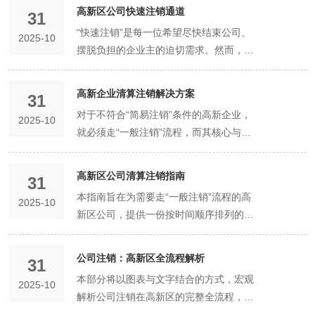
政策的企业而言，选择专业的注销代办服
高新区公司快速注销通道
31
务，绝非简单的“图省事”，而是一项关乎
“快速注销”是每一位希望尽快结束公司、
2025-10
创始人时间和法律风险的战略性决策。
摆脱负担的企业主的迫切需求。然而，在
一、 公司注销：为何“进门容易出门难”？
法律框架内，“快”是有条件的。理解并利
公司注册是“生”的过程，充满希望，政策
用好“快速注销通道”，是高效完成公司终
鼓励，流程简化；而公司注销是“死”的过
高新企业清算注销解决方案
31
结的关键。 一、 “快速注销”的法定条件：
程，旨在厘清所有权利义务，防止债务风
对于不符合“简易注销”条件的高新企业，
2025-10
简易注销 国家为特定类型的、经营状况简
险和社会责任缺失，因此监管极为严格。
就必须走“一般注销”流程，而其核心与起
单的公司设立了“简易注销”程序，这才是
自行办理注销，创业者将面临三大核心挑
点，便是“清算”。清算不仅是法律强制要
真正的“快速通道”。但企业必须满足以下
战： 流程极端复杂，环环相扣：注销并非
求，更是保护股东、处理债权债务、规避
严格条件： 企业类型限制： 有限责任公
高新区公司清算注销指南
只需向市场监督管理局申请即可。它是一
31
未来法律风险的基石。本方案将为您系统
司（不含上市股份有限公司） 个人独资企
个系统工程，涉及多个政府部门的串联审
本指南旨在为需要走“一般注销”流程的高
2025-10
解析清算注销的完整解决方案。 一、 清
业 合伙企业 经营状态要求（满足其一即
批。典型的“一般注销”流程包括：成立清
新区公司，提供一份按时间顺序排列的、
算的法律本质与核心步骤 清算的法律本质
可）： 未开业企业：领取营业执照后未开
算组备案→登报公告（或通过国家企业信
可操作的清算注销行动手册。 第一阶段：
是：了结公司业务，清偿所有债务，对剩
展经营活动。 无债权债务企业：申请注销
用信息公示系统）→税务注销→工商注销
决策与准备期（第1周） 做出解散决议：
余财产进行分配，终消灭公司法人资格。
公司注销：高新区全流程解析
前未发生债权债务，或已将债权债务清算
31
→银行账户注销→公章缴销等。任何一个
公司权力机构（股东会）做出解散公司的
其法定流程严谨而强制： 成立清算组：有
完结。 特别注意：存在以下情况的企业绝
本部分将以图表与文字结合的方式，宏观
环节卡壳，都会导致全流程停滞。 税务注
2025-10
决议，需代表三分之二以上表决权的股东
限责任公司由全体股东组成，股份有限公
对不能走简易注销通道： 存在股权被冻
解析公司注销在高新区的完整全流程，帮
销是大“拦路虎”：税务注销是整个过程艰
通过。 成立清算组：立即成立清算组，并
司由董事或股东大会确定的人员组成。清
结、出质或动产抵押等情形。 正在被立案
助您建立整体概念，理解各环节之间的逻