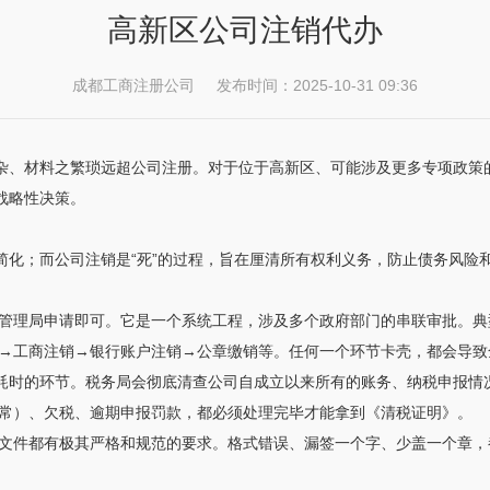
高新区公司注销代办
成都工商注册公司 发布时间：2025-10-31 09:36
复杂、材料之繁琐远超公司注册。对于位于高新区、可能涉及更多专项政策
战略性决策。
程简化；而公司注销是“死”的过程，旨在厘清所有权利义务，防止债务风
管理局申请即可。它是一个系统工程，涉及多个政府部门的串联审批。典型
→工商注销→银行账户注销→公章缴销等。任何一个环节卡壳，都会导致
、耗时的环节。税务局会彻底清查公司自成立以来所有的账务、纳税申报情
常）、欠税、逾期申报罚款，都必须处理完毕才能拿到《清税证明》。
文件都有极其严格和规范的要求。格式错误、漏签一个字、少盖一个章，